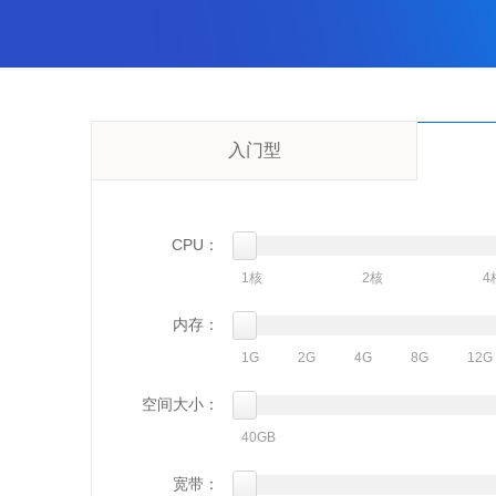
入门型
CPU：
1核
2核
4
内存：
1G
2G
4G
8G
12G
空间大小：
40GB
宽带：